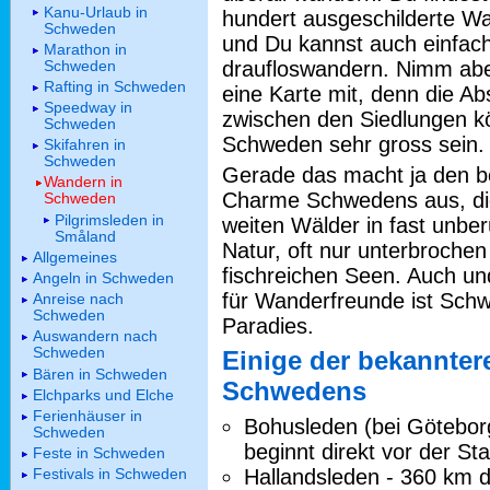
Kanu-Urlaub in
hundert ausgeschilderte W
Schweden
und Du kannst auch einfac
Marathon in
draufloswandern. Nimm ab
Schweden
Rafting in Schweden
eine Karte mit, denn die A
Speedway in
zwischen den Siedlungen k
Schweden
Schweden sehr gross sein.
Skifahren in
Schweden
Gerade das macht ja den 
Wandern in
Charme Schwedens aus, die
Schweden
Pilgrimsleden in
weiten Wälder in fast unber
Småland
Natur, oft nur unterbrochen
Allgemeines
fischreichen Seen. Auch u
Angeln in Schweden
für Wanderfreunde ist Sch
Anreise nach
Schweden
Paradies.
Auswandern nach
Schweden
Einige der bekannte
Bären in Schweden
Schwedens
Elchparks und Elche
Ferienhäuser in
Bohusleden (bei Götebor
Schweden
beginnt direkt vor der Sta
Feste in Schweden
Hallandsleden - 360 km d
Festivals in Schweden