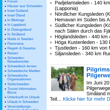
Forum
Padjelantaleden - 140 km
Häuser aus Schweden
(Lapponia)
Insel Gotland
Nördlicher Kungsleden (K
Insel Öland
Hemavan im Süden bis A
In Blekinge
Südlicher Kungsleden (Kö
In Lappland
In Östergotland
nach Sälen durch das Fjä
In Småland
Höglandsleden - 440 km
Made in Sweden
Höga Kustenleden - 130
Panorama
Tjustleden - 160 km von 
Regeln & Gesetze
Siljansleden - 340 km R
Reisen
Schweden-
Reiseberichte
Schwedisch lernen
Pilgrims
Schwedische Medien
Pilgerw
Schwedische
Organisationen
Im Juni 20
Südschweden
Pilgerwege
Tourist Information
Büros
Småland m
Unterkunft im Urlaub
Teil...
Klicke hier für mehr D
Urlaub in Schweden
Veranstaltungs-