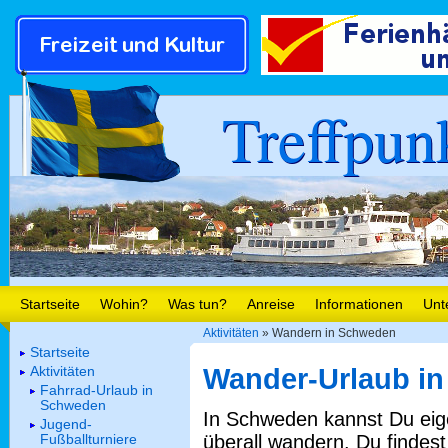
Treffpun
Startseite
Wohin?
Was tun?
Anreise
Informationen
Unt
Aktivitäten
» Wandern in Schweden
Startseite
Aktivitäten
Wander-Urlaub i
Fahrrad-Urlaub in
Schweden
In Schweden kannst Du eige
Jugend-
überall wandern. Du findest
Fußballturniere