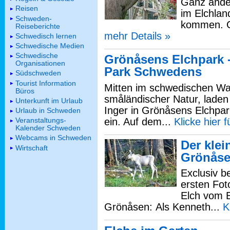
Ganz ander
Reisen
im Elchlan
Schweden-
kommen. Ga
Reiseberichte
mehr Details »
Schwedisch lernen
Schwedische Medien
Schwedische
Grönåsens Elchpark -
Organisationen
Park Schwedens
Südschweden
Tourist Information
Mitten im schwedischen Wal
Büros
småländischer Natur, lade
Unterkunft im Urlaub
Inger in Grönåsens Elchpar
Urlaub in Schweden
ein. Auf dem...
Klicke hier 
Veranstaltungs-
Kalender Schweden
Webcams in Schweden
Der klei
Wirtschaft
Grönås
Exclusiv b
ersten Fot
Elch vom 
Grönåsen: Als Kenneth...
K