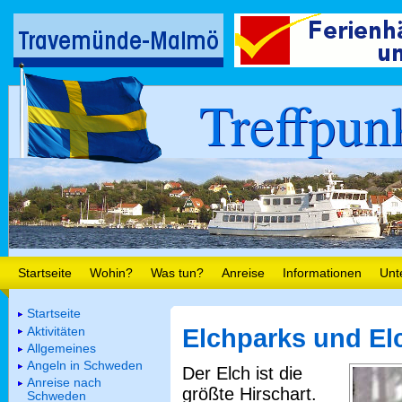
Treffpun
Startseite
Wohin?
Was tun?
Anreise
Informationen
Unt
Startseite
Aktivitäten
Elchparks und El
Allgemeines
Angeln in Schweden
Der Elch ist die
Anreise nach
größte Hirschart.
Schweden