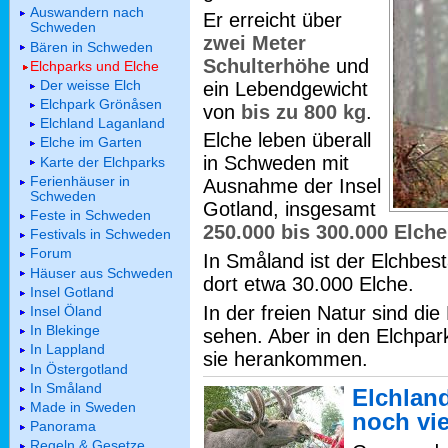
Auswandern nach
Er erreicht über
Schweden
zwei Meter
Bären in Schweden
Schulterhöhe
und
Elchparks und Elche
Der weisse Elch
ein Lebendgewicht
Elchpark Grönåsen
von
bis zu 800 kg
.
Elchland Laganland
Elche leben überall
Elche im Garten
in Schweden mit
Karte der Elchparks
Ferienhäuser in
Ausnahme der Insel
Schweden
Gotland, insgesamt
Feste in Schweden
250.000 bis 300.000 Elche
Festivals in Schweden
Forum
In Småland ist der Elchbes
Häuser aus Schweden
dort etwa 30.000 Elche.
Insel Gotland
In der freien Natur sind di
Insel Öland
In Blekinge
sehen. Aber in den Elchpa
In Lappland
sie herankommen.
In Östergotland
In Småland
Elchlan
Made in Sweden
noch vi
Panorama
Regeln & Gesetze