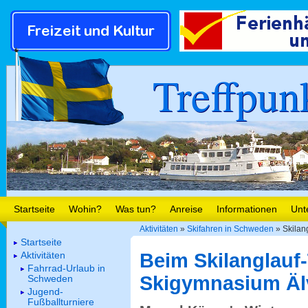
Treffpun
Startseite
Wohin?
Was tun?
Anreise
Informationen
Unt
Aktivitäten
»
Skifahren in Schweden
» Skilan
Startseite
Aktivitäten
Beim Skilanglauf
Fahrrad-Urlaub in
Skigymnasium Äl
Schweden
Jugend-
Fußballturniere