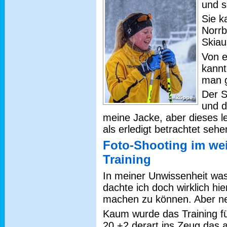
und s
Sie k
Norrb
Skiau
Von e
kannt
man g
Der S
und d
meine Jacke, aber dieses lei
als erledigt betrachtet sehe
Foto-Shooting im wei
Training
In meiner Unwissenheit wa
dachte ich doch wirklich hi
machen zu können. Aber nei
Kaum wurde das Training für 
20 +2 derart ins Zeug das 