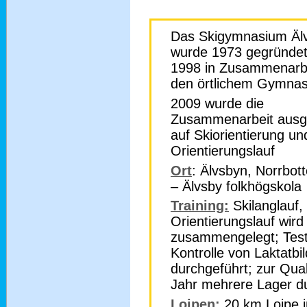
Das Skigymnasium Äl
wurde 1973 gegründet.
1998 in Zusammenarbe
den örtlichem Gymna
2009 wurde die
Zusammenarbeit ausg
auf Skiorientierung un
Orientierungslauf
Ort
: Älvsbyn, Norrbot
– Älvsby folkhögskola
Training:
Skilanglauf,
Orientierungslauf wird
zusammengelegt; Test
Kontrolle von Laktatbi
durchgeführt; zur Qua
Jahr mehrere Lager du
Loipen:
20 km Loipe i