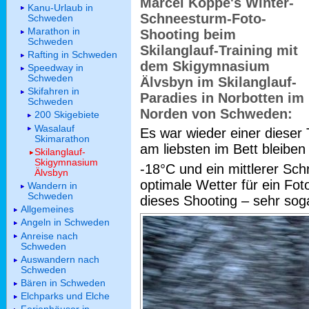
Marcel Köppe's Winter-
Kanu-Urlaub in
Schneesturm-Foto-
Schweden
Marathon in
Shooting beim
Schweden
Skilanglauf-Training mit
Rafting in Schweden
dem Skigymnasium
Speedway in
Schweden
Älvsbyn im Skilanglauf-
Skifahren in
Paradies in Norbotten im
Schweden
Norden von Schweden:
200 Skigebiete
Wasalauf
Es war wieder einer diese
Skimarathon
am liebsten im Bett bleibe
Skilanglauf-
Skigymnasium
-18°C und ein mittlerer Sch
Älvsbyn
optimale Wetter für ein Fot
Wandern in
Schweden
dieses Shooting – sehr sog
Allgemeines
Angeln in Schweden
Anreise nach
Schweden
Auswandern nach
Schweden
Bären in Schweden
Elchparks und Elche