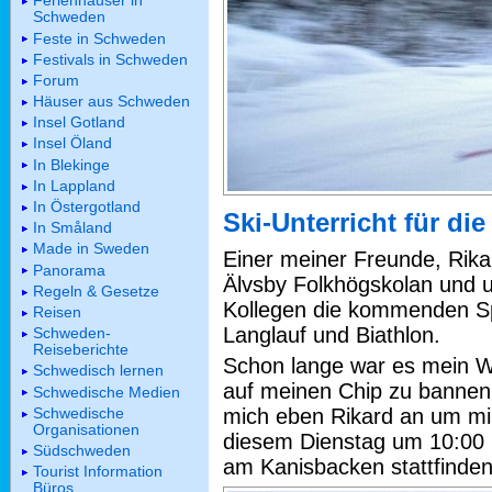
Ferienhäuser in
Schweden
Feste in Schweden
Festivals in Schweden
Forum
Häuser aus Schweden
Insel Gotland
Insel Öland
In Blekinge
In Lappland
In Östergotland
Ski-Unterricht für d
In Småland
Made in Sweden
Einer meiner Freunde, Rikar
Panorama
Älvsby Folkhögskolan und u
Regeln & Gesetze
Kollegen die kommenden Spi
Reisen
Langlauf und Biathlon.
Schweden-
Reiseberichte
Schon lange war es mein Wu
Schwedisch lernen
auf meinen Chip zu bannen
Schwedische Medien
Schwedische
mich eben Rikard an um mir
Organisationen
diesem Dienstag um 10:00 
Südschweden
am Kanisbacken stattfinden 
Tourist Information
Büros