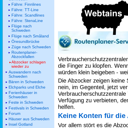
Fähre: Finnlines
Fähre: TT-Line
Fähre: Scandlines
Fähre: StenaLine
Flüge nach
Schweden
Flüge nach Småland
Öresundbrücke
Züge nach Schweden
Routenplaner-
Abzockfallen
Verbraucherschutzzentrale
Abzocker schlagen
die Finger zu klopfen. Wen
wieder zu
würden klein beigeben - wei
Auswandern nach
Schweden
Die Abzocker zeigen keine
Bären in Schweden
nein, im Gegenteil, jetzt 
Elchparks und Elche
Ferienhäuser in
Verbraucherschutzzentrale 
Schweden
Verfügung zu verbieten, de
Feste in Schweden
helfen.
Festivals in Schweden
Forum
Keine Konten für die
Häuser aus Schweden
Vor allem stört es die Abz
Insel Gotland