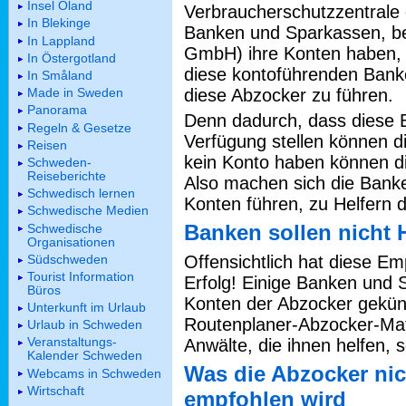
Insel Öland
Verbraucherschutzzentrale d
In Blekinge
Banken und Sparkassen, be
In Lappland
GmbH) ihre Konten haben, 
In Östergotland
diese kontoführenden Banke
In Småland
diese Abzocker zu führen.
Made in Sweden
Panorama
Denn dadurch, dass diese 
Regeln & Gesetze
Verfügung stellen können 
Reisen
kein Konto haben können di
Schweden-
Reiseberichte
Also machen sich die Bank
Schwedisch lernen
Konten führen, zu Helfern 
Schwedische Medien
Banken sollen nicht 
Schwedische
Organisationen
Südschweden
Offensichtlich hat diese E
Tourist Information
Erfolg! Einige Banken und
Büros
Konten der Abzocker gekünd
Unterkunft im Urlaub
Routenplaner-Abzocker-Mafi
Urlaub in Schweden
Veranstaltungs-
Anwälte, die ihnen helfen, 
Kalender Schweden
Was die Abzocker nic
Webcams in Schweden
Wirtschaft
empfohlen wird