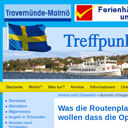
Treffpun
Startseite
Wohin?
Was tun?
Anreise
Informationen
Unt
Anreise nach Schweden
» Abzocker schlage
Startseite
Was die Routenpla
Aktivitäten
Allgemeines
wollen dass die O
Angeln in Schweden
Anreise nach
Schweden