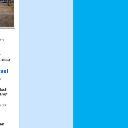
atz
r
tnisse
ssel
en
doch
hängt
 uns
len