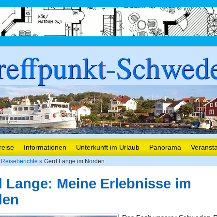
reffpunkt-Schwed
reise
Informationen
Unterkunft im Urlaub
Panorama
Veranst
Reiseberichte
» Gerd Lange im Norden
 Lange: Meine Erlebnisse im
den