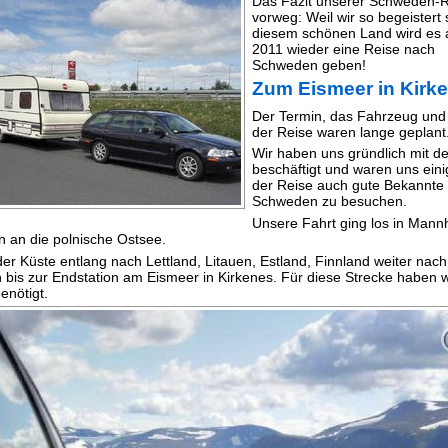
Das Fazit unserer Schweden-R
vorweg: Weil wir so begeistert 
diesem schönen Land wird es 
2011 wieder eine Reise nach
Schweden geben!
Zum Eismeer in Kirk
Der Termin, das Fahrzeug und 
der Reise waren lange geplant
Wir haben uns gründlich mit d
beschäftigt und waren uns eini
der Reise auch gute Bekannte 
Schweden zu besuchen.
Unsere Fahrt ging los in Mann
in an die polnische Ostsee.
er Küste entlang nach Lettland, Litauen, Estland, Finnland weiter nach
bis zur Endstation am Eismeer in Kirkenes. Für diese Strecke haben wi
nötigt.