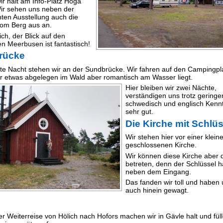
r halt am Info-Platz Höga
ir sehen uns neben der
nten Ausstellung auch die
om Berg aus an.
ich, der Blick auf den
en Meerbusen ist fantastisch!
rücke
te Nacht stehen wir an der Sundbrücke. Wir fahren auf den Campingpl
er etwas abgelegen im Wald aber romantisch am Wasser liegt.
Hier bleiben wir zwei Nächte,
verständigen uns trotz geringe
schwedisch und englisch Kenn
sehr gut.
Die Kirche mit Schlü
Wir stehen hier vor einer klein
geschlossenen Kirche.
Wir können diese Kirche aber 
betreten, denn der Schlüssel 
neben dem Eingang.
Das fanden wir toll und haben
auch hinein gewagt.
er Weiterreise von Hölich nach Hofors machen wir in Gävle halt und fül