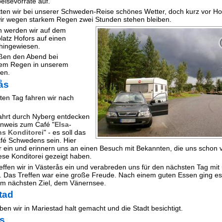
eisevorräte auf.
tten wir bei unserer Schweden-Reise schönes Wetter, doch kurz vor Ho
r wegen starkem Regen zwei Stunden stehen bleiben.
h werden wir auf dem
atz Hofors auf einen
 hingewiesen.
ßen den Abend bei
em Regen in unserem
en.
ås
en Tag fahren wir nach
ahrt durch Nyberg entdecken
inweis zum Café "
Elsa-
s Konditorei
" - es soll das
afé Schwedens sein. Hier
r ein und erinnern uns an einen Besuch mit Bekannten, die uns schon 
ese Konditorei gezeigt haben.
effen wir in Västerås ein und verabreden uns für den nächsten Tag mit
 Das Treffen war eine große Freude. Nach einem guten Essen ging es
m nächsten Ziel, dem Vänernsee.
tad
ben wir in Mariestad halt gemacht und die Stadt besichtigt.
is