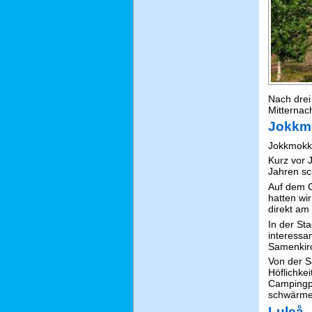
Nach drei
Mitternac
Jokkm
Jokkmokk 
Kurz vor 
Jahren sc
Auf dem 
hatten wir
direkt am 
In der St
interess
Samenkir
Von der S
Höflichkei
Campingpl
schwärme
Luleå