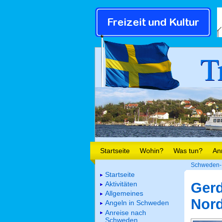
T
Startseite
Wohin?
Was tun?
An
Schweden- 
Startseite
Aktivitäten
Gerd
Allgemeines
Nor
Angeln in Schweden
Anreise nach
Schweden