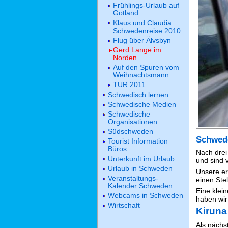
Frühlings-Urlaub auf
Gotland
Klaus und Claudia
Schwedenreise 2010
Flug über Älvsbyn
Gerd Lange im
Norden
Auf den Spuren vom
Weihnachtsmann
TUR 2011
Schwedisch lernen
Schwedische Medien
Schwedische
Organisationen
Südschweden
Schwede
Tourist Information
Büros
Nach drei
Unterkunft im Urlaub
und sind 
Urlaub in Schweden
Unsere er
Veranstaltungs-
einen Ste
Kalender Schweden
Eine klei
Webcams in Schweden
haben wir
Wirtschaft
Kiruna
Als nächs