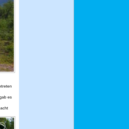
etreten
 gab es
Nacht