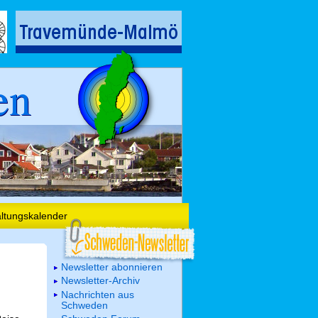
en
altungskalender
Newsletter abonnieren
Newsletter-Archiv
Nachrichten aus
Schweden