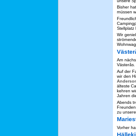
unsere Sp
Bisher ha
müssen wi
Freundlic
Campingpl
Stellplatz
Wir genie
strömend
Wohnwag
Väster
Am nächst
Västerås.
Auf der F
wir den H
Anderson
älteste C
kehren wi
Jahren di
Abends tr
Freunden.
zu unsere
Maries
Vorher ha
Hällek