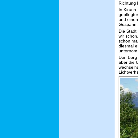
Richtung 
In Kiruna 
gepflegte
und einen
Gespann.
Die Stadt
wir schon
schon mal
diesmal e
unternom
Den Berg 
aber die 
wechselha
Lichtverh