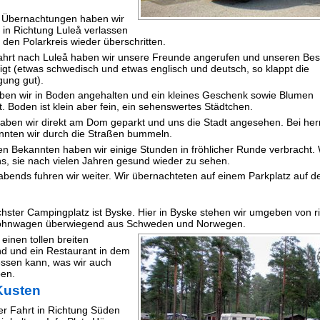
 Übernachtungen haben wir
in Richtung Luleå verlassen
 den Polarkreis wieder überschritten.
ahrt nach Luleå haben wir unsere Freunde angerufen und unseren Be
gt (etwas schwedisch und etwas englisch und deutsch, so klappt die
gung gut).
ben wir in Boden angehalten und ein kleines Geschenk sowie Blumen
t. Boden ist klein aber fein, ein sehenswertes Städtchen.
haben wir direkt am Dom geparkt und uns die Stadt angesehen. Bei her
nnten wir durch die Straßen bummeln.
en Bekannten haben wir einige Stunden in fröhlicher Runde verbracht. 
ns, sie nach vielen Jahren gesund wieder zu sehen.
 abends fuhren wir weiter. Wir übernachteten auf einem Parkplatz auf d
hster Campingplatz ist Byske. Hier in Byske stehen wir umgeben von r
hnwagen überwiegend aus Schweden und Norwegen.
einen tollen breiten
d und ein Restaurant in dem
ssen kann, was wir auch
en.
Kusten
er Fahrt in Richtung Süden