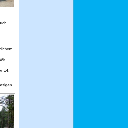
such
rlichem
Wir
er E4.
iesigen