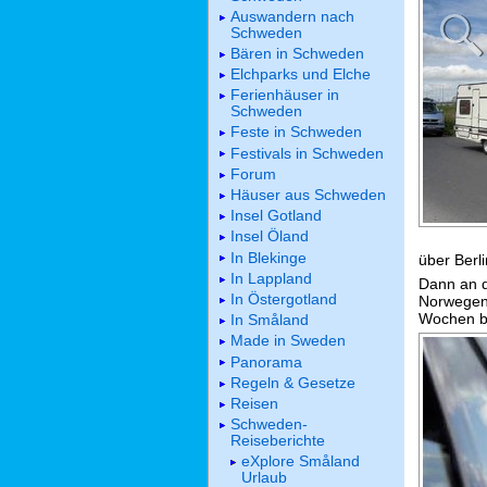
Auswandern nach
Schweden
Bären in Schweden
Elchparks und Elche
Ferienhäuser in
Schweden
Feste in Schweden
Festivals in Schweden
Forum
Häuser aus Schweden
Insel Gotland
Insel Öland
In Blekinge
über Berl
In Lappland
Dann an d
In Östergotland
Norwegen 
Wochen be
In Småland
Made in Sweden
Panorama
Regeln & Gesetze
Reisen
Schweden-
Reiseberichte
eXplore Småland
Urlaub