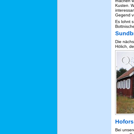
machen wi
Kusten. W
interessa
Gegend v
Es lohnt s
Bottnisch
Sundb
Die nächs
Hölich, d
Hofors
Bei unser