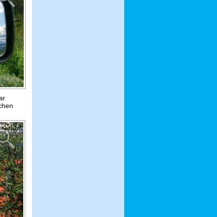
ar
ichen