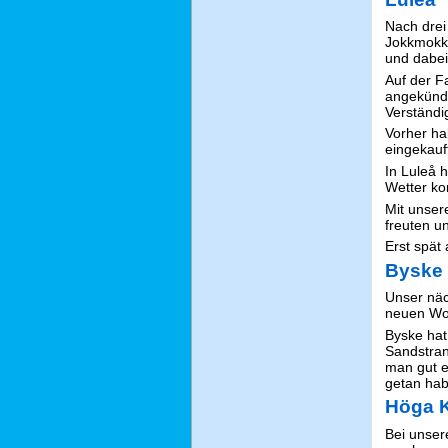
Nach drei
Jokkmokk 
und dabei
Auf der F
angekündi
Verständi
Vorher ha
eingekauf
In Luleå 
Wetter ko
Mit unser
freuten u
Erst spät
Byske
Unser näc
neuen Wo
Byske hat 
Sandstran
man gut e
getan hab
Höga 
Bei unser