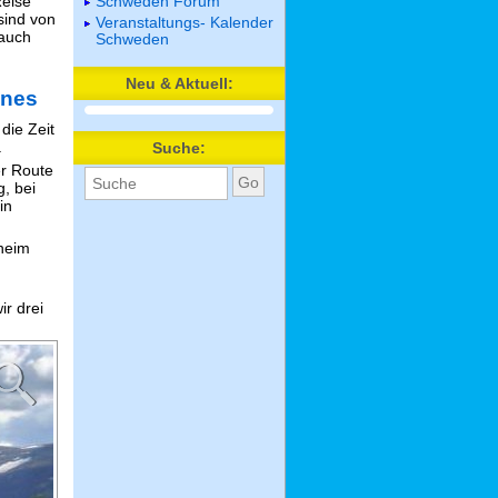
eise
Schweden Forum
sind von
Veranstaltungs- Kalender
auch
Schweden
Neu & Aktuell:
enes
die Zeit
.
Suche:
er Route
g, bei
in
heim
r drei