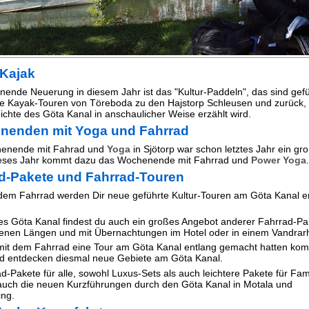
-Kajak
nende Neuerung in diesem Jahr ist das "Kultur-Paddeln", das sind gef
e Kayak-Touren von Töreboda zu den Hajstorp Schleusen und zurück,
ichte des Göta Kanal in anschaulicher Weise erzählt wird.
nenden mit Yoga und Fahrrad
enende mit Fahrad und
Yoga
in Sjötorp war schon letztes Jahr ein gr
ieses Jahr kommt dazu das Wochenende mit Fahrrad und
Power Yoga
.
d-Pakete und Fahrrad-Touren
dem Fahrrad werden Dir neue geführte Kultur-Touren am Göta Kanal e
es Göta Kanal findest du auch ein großes Angebot anderer Fahrrad-Pa
enen Längen und mit Übernachtungen im Hotel oder in einem Vandra
 mit dem Fahrrad eine Tour am Göta Kanal entlang gemacht hatten k
d entdecken diesmal neue Gebiete am Göta Kanal.
ad-Pakete für alle, sowohl Luxus-Sets als auch leichtere Pakete für Fami
 auch die neuen Kurzführungen durch den Göta Kanal in Motala und
ng.