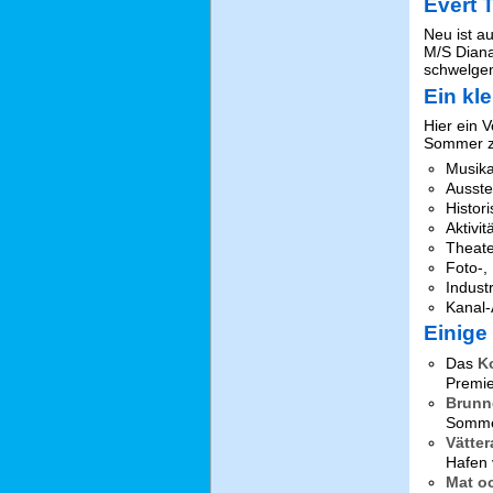
Evert 
Neu ist a
M/S Diana
schwelgen
Ein kl
Hier ein 
Sommer zu
Musika
Ausste
Histor
Aktivi
Theate
Foto-,
Indust
Kanal-
Einige
Das
K
Premier
Brunn
Sommer
Vätter
Hafen 
Mat o