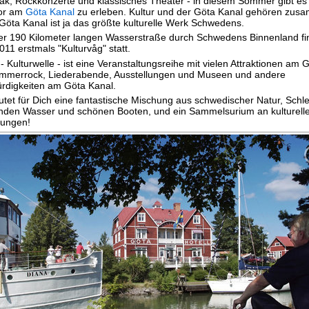
jak, Rockkonzerte und klassisches Theater - in diesem Sommer gibt e
vor am
Göta Kanal
zu erleben. Kultur und der Göta Kanal gehören zus
Göta Kanal ist ja das größte kulturelle Werk Schwedens.
er 190 Kilometer langen Wasserstraße durch Schwedens Binnenland fi
11 erstmals "Kulturvåg" statt.
- Kulturwelle - ist eine Veranstaltungsreihe mit vielen Attraktionen am 
ommerrock, Liederabende, Ausstellungen und Museen und andere
digkeiten am Göta Kanal.
tet für Dich eine fantastische Mischung aus schwedischer Natur, Schl
lnden Wasser und schönen Booten, und ein Sammelsurium an kulturell
tungen!