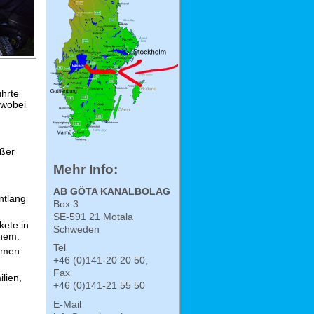
ührte
 wobei
oßer
Mehr Info:
AB GÖTA KANALBOLAG
ntlang
Box 3
SE-591 21 Motala
kete in
Schweden
rhem.
Tel
ommen
+46 (0)141-20 20 50,
Fax
lien,
+46 (0)141-21 55 50
E-Mail