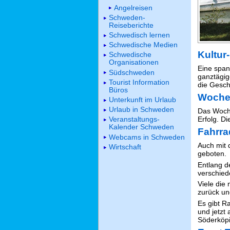
Angelreisen
Schweden-
Reiseberichte
Schwedisch lernen
Schwedische Medien
Kultur
Schwedische
Organisationen
Eine span
Südschweden
ganztägig
Tourist Information
die Gesch
Büros
Woche
Unterkunft im Urlaub
Urlaub in Schweden
Das Woch
Erfolg. D
Veranstaltungs-
Kalender Schweden
Fahrra
Webcams in Schweden
Auch mit 
Wirtschaft
geboten.
Entlang d
verschied
Viele die
zurück un
Es gibt R
und jetzt
Söderköpi