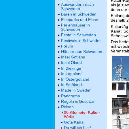
Kultur-Ka
Auswandern nach
als je zu
Schweden
denn der 
Bären in Schweden
Entlang d
Elchparks und Elche
deshalb 20
Ferienhäuser in
Kulturvåg 
Schweden
Kanal: S
Feste in Schweden
Sehenswür
Festivals in Schweden
Das bedeu
Forum
mit wirbe
Veranstal
Häuser aus Schweden
Insel Gotland
Insel Öland
In Blekinge
In Lappland
In Östergotland
In Småland
Made in Sweden
Panorama
Regeln & Gesetze
Reisen
90 Kilometer Kultur-
Welle
Göta Kanal
Da will ich hin !