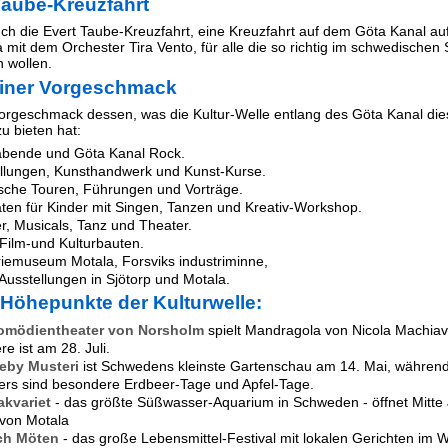
Taube-Kreuzfahrt
uch die Evert Taube-Kreuzfahrt, eine Kreuzfahrt auf dem Göta Kanal au
 mit dem Orchester Tira Vento, für alle die so richtig im schwedische
 wollen.
einer Vorgeschmack
Vorgeschmack dessen, was die Kultur-Welle entlang des Göta Kanal di
 bieten hat:
bende und Göta Kanal Rock.
llungen, Kunsthandwerk und Kunst-Kurse.
ische Touren, Führungen und Vorträge.
täten für Kinder mit Singen, Tanzen und Kreativ-Workshop.
r, Musicals, Tanz und Theater.
 Film-und Kulturbauten.
riemuseum Motala, Forsviks industriminne,
Ausstellungen in Sjötorp und Motala.
 Höhepunkte der Kulturwelle:
omödientheater von Norsholm
spielt Mandragola von Nicola Machiavel
e ist am 28. Juli.
eby Musteri
ist Schwedens kleinste Gartenschau am 14. Mai, währen
s sind besondere Erdbeer-Tage und Apfel-Tage.
akvariet
- das größte Süßwasser-Aquarium in Schweden - öffnet Mitte 
von Motala
ch Möten
- das große Lebensmittel-Festival mit lokalen Gerichten im W