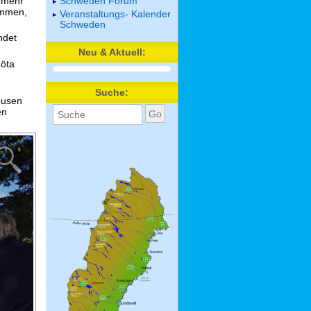
s mehr
Schweden Forum
ammen,
Veranstaltungs- Kalender
Schweden
ndet
Neu & Aktuell:
Göta
Suche:
eusen
en