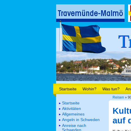
T
Startseite
Wohin?
Was tun?
An
Reisen
» 90
Startseite
Aktivitäten
Kult
Allgemeines
auf 
Angeln in Schweden
Anreise nach
Schweden