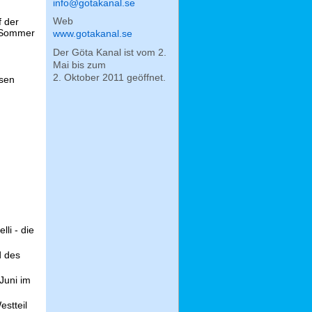
info@gotakanal.se
Web
f der
n Sommer
www.gotakanal.se
Der Göta Kanal ist vom 2.
Mai bis zum
2. Oktober 2011 geöffnet.
esen
li - die
d des
Juni im
estteil