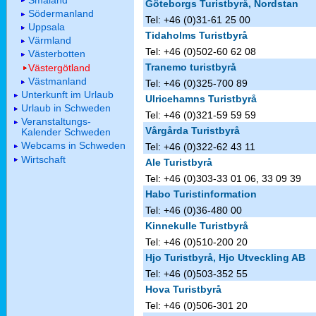
Göteborgs Turistbyrå, Nordstan
Södermanland
Tel: +46 (0)31-61 25 00
Uppsala
Tidaholms Turistbyrå
Värmland
Tel: +46 (0)502-60 62 08
Västerbotten
Tranemo turistbyrå
Västergötland
Västmanland
Tel: +46 (0)325-700 89
Unterkunft im Urlaub
Ulricehamns Turistbyrå
Urlaub in Schweden
Tel: +46 (0)321-59 59 59
Veranstaltungs-
Vårgårda Turistbyrå
Kalender Schweden
Webcams in Schweden
Tel: +46 (0)322-62 43 11
Wirtschaft
Ale Turistbyrå
Tel: +46 (0)303-33 01 06, 33 09 39
Habo Turistinformation
Tel: +46 (0)36-480 00
Kinnekulle Turistbyrå
Tel: +46 (0)510-200 20
Hjo Turistbyrå, Hjo Utveckling AB
Tel: +46 (0)503-352 55
Hova Turistbyrå
Tel: +46 (0)506-301 20