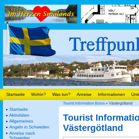
Treffpun
Startseite
Wohin?
Was tun?
Anreise
Informationen
Unt
Tourist Information Büros
» Västergötland
Startseite
Aktivitäten
Tourist Informati
Allgemeines
Västergötland
Angeln in Schweden
Anreise nach
Schweden