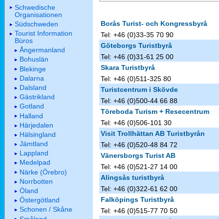
Schwedische
Organisationen
Borås Turist- och Kongressbyrå
Südschweden
Tourist Information
Tel: +46 (0)33-35 70 90
Büros
Göteborgs Turistbyrå
Ångermanland
Tel: +46 (0)31-61 25 00
Bohuslän
Skara Turistbyrå
Blekinge
Dalarna
Tel: +46 (0)511-325 80
Dalsland
Turistcentrum i Skövde
Gästrikland
Tel: +46 (0)500-44 66 88
Gotland
Töreboda Turism + Resecentrum
Halland
Tel: +46 (0)506-101 30
Härjedalen
Visit Trollhättan AB Turistbyrån
Hälsingland
Jämtland
Tel: +46 (0)520-48 84 72
Lappland
Vänersborgs Turist AB
Medelpad
Tel: +46 (0)521-27 14 00
Närke (Örebro)
Alingsås turistbyrå
Norrbotten
Tel: +46 (0)322-61 62 00
Öland
Falköpings Turistbyrå
Östergötland
Schonen / Skåne
Tel: +46 (0)515-77 70 50
Småland