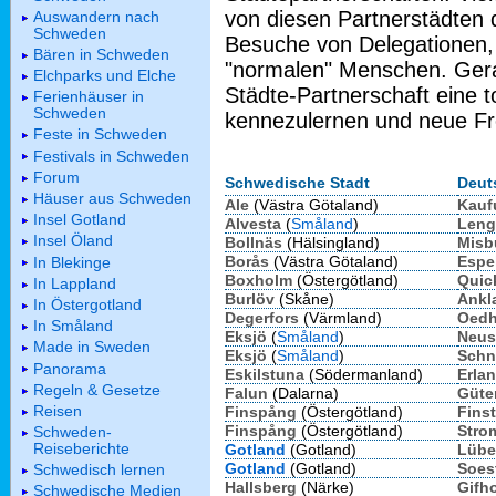
von diesen Partnerstädten 
Auswandern nach
Schweden
Besuche von Delegationen,
Bären in Schweden
"normalen" Menschen. Gerad
Elchparks und Elche
Städte-Partnerschaft eine 
Ferienhäuser in
Schweden
kennezulernen und neue Fr
Feste in Schweden
Festivals in Schweden
Forum
Schwedische Stadt
Deut
Häuser aus Schweden
Ale
(Västra Götaland)
Kauf
Insel Gotland
Alvesta
(
Småland
)
Leng
Insel Öland
Bollnäs
(Hälsingland)
Misb
Borås
(Västra Götaland)
Espe
In Blekinge
Boxholm
(Östergötland)
Quic
In Lappland
Burlöv
(Skåne)
Ankl
In Östergotland
Degerfors
(Värmland)
Oedh
In Småland
Eksjö
(
Småland
)
Neus
Made in Sweden
Eksjö
(
Småland
)
Schn
Panorama
Eskilstuna
(Södermanland)
Erla
Regeln & Gesetze
Falun
(Dalarna)
Güte
Reisen
Finspång
(Östergötland)
Fins
Finspång
(Östergötland)
Stro
Schweden-
Reiseberichte
Gotland
(Gotland)
Lübe
Gotland
(Gotland)
Soes
Schwedisch lernen
Hallsberg
(Närke)
Gifh
Schwedische Medien