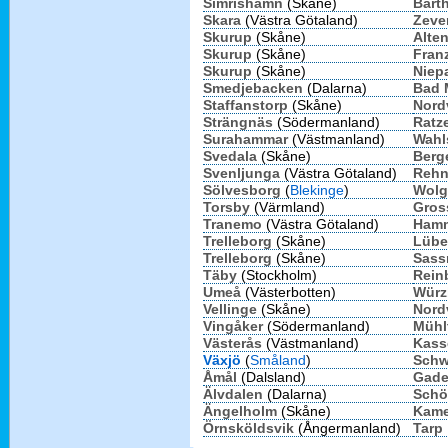
Simrishamn
(Skåne)
Bart
Skara
(Västra Götaland)
Zeve
Skurup
(Skåne)
Alte
Skurup
(Skåne)
Fran
Skurup
(Skåne)
Niep
Smedjebacken
(Dalarna)
Bad 
Staffanstorp
(Skåne)
Nord
Strängnäs
(Södermanland)
Ratz
Surahammar
(Västmanland)
Wahl
Svedala
(Skåne)
Berg
Svenljunga
(Västra Götaland)
Reh
Sölvesborg
(
Blekinge
)
Wolg
Torsby
(Värmland)
Gros
Tranemo
(Västra Götaland)
Hamm
Trelleborg
(Skåne)
Lübe
Trelleborg
(Skåne)
Sass
Täby
(Stockholm)
Rein
Umeå
(Västerbotten)
Würz
Vellinge
(Skåne)
Nord
Vingåker
(Södermanland)
Mühl
Västerås
(Västmanland)
Kass
Växjö
(
Småland
)
Schw
Åmål
(Dalsland)
Gad
Älvdalen
(Dalarna)
Schö
Ängelholm
(Skåne)
Kam
Örnsköldsvik
(Ångermanland)
Tarp