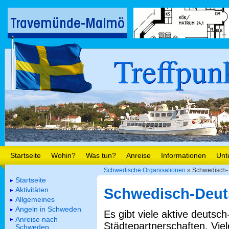
Treffpun
Startseite
Wohin?
Was tun?
Anreise
Informationen
Unt
Schwedische Organisationen
» Schwedisch- 
Startseite
Aktivitäten
Schwedisch-Deuts
Allgemeines
Angeln in Schweden
Es gibt viele aktive deutsc
Anreise nach
Städtepartnerschaften. Vie
Schweden