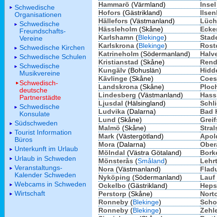
Hammarö
(Värmland)
Insel
Schwedische
Hofors
(Gästrikland)
Ilse
Organisationen
Hällefors
(Västmanland)
Lüc
Schwedische
Hässleholm
(Skåne)
Ecke
Freundschafts-
Karlshamn
(
Blekinge
)
Stad
Vereine
Karlskrona
(
Blekinge
)
Rost
Schwedische Kirchen
Katrineholm
(Södermanland)
Halv
Schwedische Schulen
Kristianstad
(Skåne)
Rend
Schwedische
Kungälv
(Bohuslän)
Hidd
Musikvereine
Kävlinge
(Skåne)
Coes
Schwedisch-
Landskrona
(Skåne)
Ploc
deutsche
Lindesberg
(Västmanland)
Hass
Partnerstädte
Ljusdal
(Hälsingland)
Schl
Schwedische
Ludvika
(Dalarna)
Bad 
Konsulate
Lund
(Skåne)
Grei
Südschweden
Malmö
(Skåne)
Stra
Tourist Information
Mark
(Västergötland)
Apol
Büros
Mora
(Dalarna)
Ober
Unterkunft im Urlaub
Mölndal
(Västra Götaland)
Bork
Urlaub in Schweden
Mönsterås
(
Småland
)
Lehr
Veranstaltungs-
Nora
(Västmanland)
Flad
Kalender Schweden
Nyköping
(Södermanland)
Lauf 
Webcams in Schweden
Ockelbo
(Gästrikland)
Heps
Wirtschaft
Perstorp
(Skåne)
Norto
Ronneby
(
Blekinge
)
Scho
Ronneby
(
Blekinge
)
Zehle