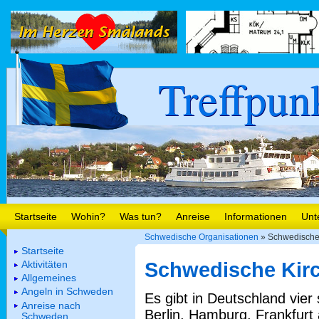
Treffpun
Startseite
Wohin?
Was tun?
Anreise
Informationen
Unt
Schwedische Organisationen
» Schwedische
Startseite
Aktivitäten
Schwedische Kirc
Allgemeines
Angeln in Schweden
Es gibt in Deutschland vie
Anreise nach
Berlin, Hamburg, Frankfur
Schweden