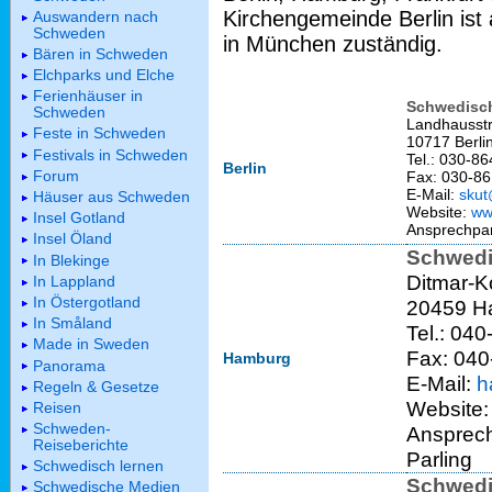
Kirchengemeinde Berlin ist
Auswandern nach
Schweden
in München zuständig.
Bären in Schweden
Elchparks und Elche
Ferienhäuser in
Schwedisch
Schweden
Landhausstr
Feste in Schweden
10717 Berli
Festivals in Schweden
Tel.: 030-86
Berlin
Forum
Fax: 030-86
E-Mail:
skut
Häuser aus Schweden
Website:
ww
Insel Gotland
Ansprechpar
Insel Öland
Schwedi
In Blekinge
Ditmar-Ko
In Lappland
In Östergotland
20459 H
In Småland
Tel.: 04
Made in Sweden
Fax: 040
Hamburg
Panorama
E-Mail:
h
Regeln & Gesetze
Website
Reisen
Schweden-
Ansprech
Reiseberichte
Parling
Schwedisch lernen
Schwedi
Schwedische Medien