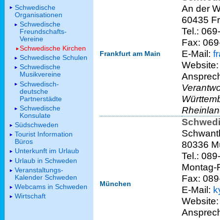
An der W
Schwedische
Organisationen
60435 Fr
Schwedische
Tel.: 069
Freundschafts-
Vereine
Fax: 069
Schwedische Kirchen
E-Mail:
f
Frankfurt am Main
Schwedische Schulen
Website
Schwedische
Musikvereine
Ansprech
Schwedisch-
Verantwo
deutsche
Württemb
Partnerstädte
Schwedische
Rheinlan
Konsulate
Schwedi
Südschweden
Schwanth
Tourist Information
Büros
80336 M
Unterkunft im Urlaub
Tel.: 089
Urlaub in Schweden
Montag-F
Veranstaltungs-
Fax: 089
Kalender Schweden
München
Webcams in Schweden
E-Mail:
k
Wirtschaft
Website
Ansprech