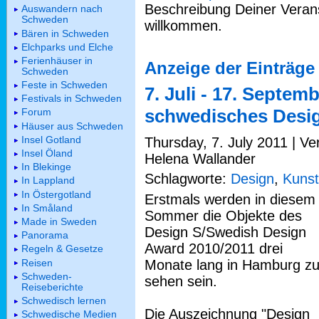
Beschreibung Deiner Verans
Auswandern nach
Schweden
willkommen.
Bären in Schweden
Elchparks und Elche
Ferienhäuser in
Anzeige der Einträge
Schweden
Feste in Schweden
7. Juli - 17. Septem
Festivals in Schweden
schwedisches Desi
Forum
Häuser aus Schweden
Insel Gotland
Thursday, 7. July 2011 | Ve
Insel Öland
Helena Wallander
In Blekinge
Schlagworte:
Design
,
Kunst
In Lappland
In Östergotland
Erstmals werden in diesem
In Småland
Sommer die Objekte des
Made in Sweden
Design S/Swedish Design
Panorama
Award 2010/2011 drei
Regeln & Gesetze
Reisen
Monate lang in Hamburg z
Schweden-
sehen sein.
Reiseberichte
Schwedisch lernen
Die Auszeichnung "Design
Schwedische Medien