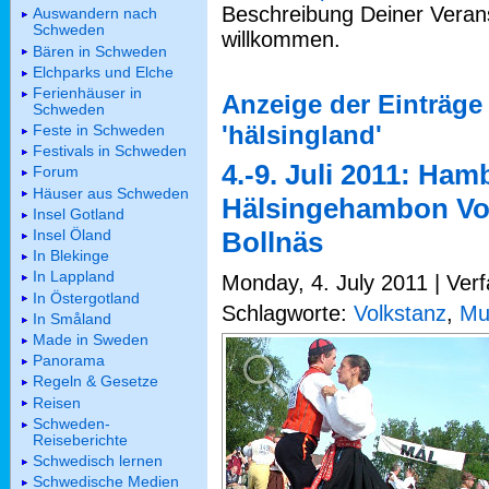
Beschreibung Deiner Verans
Auswandern nach
Schweden
willkommen.
Bären in Schweden
Elchparks und Elche
Ferienhäuser in
Anzeige der Einträge
Schweden
'hälsingland'
Feste in Schweden
Festivals in Schweden
4.-9. Juli 2011: H
Forum
Häuser aus Schweden
Hälsingehambon Vo
Insel Gotland
Insel Öland
Bollnäs
In Blekinge
In Lappland
Monday, 4. July 2011 | Verf
In Östergotland
Schlagworte:
Volkstanz
,
Mu
In Småland
Made in Sweden
Panorama
Regeln & Gesetze
Reisen
Schweden-
Reiseberichte
Schwedisch lernen
Schwedische Medien