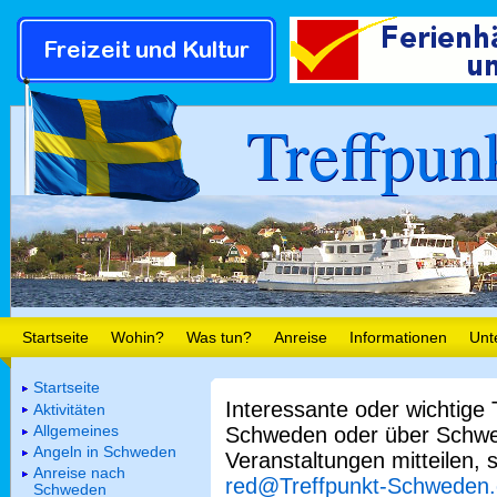
Treffpun
Startseite
Wohin?
Was tun?
Anreise
Informationen
Unt
Startseite
Interessante oder wichtige
Aktivitäten
Allgemeines
Schweden oder über Schwe
Angeln in Schweden
Veranstaltungen mitteilen, 
Anreise nach
red@Treffpunkt-Schweden
Schweden