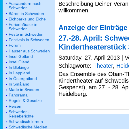
Beschreibung Deiner Verans
Auswandern nach
Schweden
willkommen.
Bären in Schweden
Elchparks und Elche
Ferienhäuser in
Anzeige der Einträge 
Schweden
Feste in Schweden
27.-28. April: Schw
Festivals in Schweden
Kindertheaterstück 
Forum
Häuser aus Schweden
Insel Gotland
Saturday, 27. April 2013 | 
Insel Öland
Schlagworte:
Theater
,
Heid
In Blekinge
In Lappland
Das Ensemble des Oban-Th
In Östergotland
Kindertheater auf Schwedis
In Småland
Gespenst), am 27. - 28. Apr
Made in Sweden
Heidelberg.
Panorama
Regeln & Gesetze
Reisen
Schweden-
Reiseberichte
Schwedisch lernen
Schwedische Medien