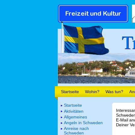
T
Startseite
Wohin?
Was tun?
An
Startseite
Interessa
Aktivitäten
Schweden.
Allgemeines
E-Mail a
Angeln in Schweden
Deiner Ve
Anreise nach
Schweden