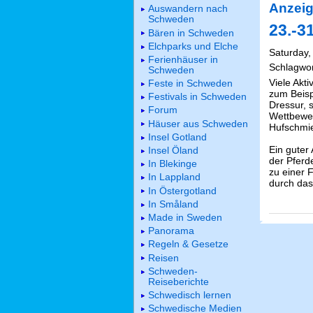
Anzeig
Auswandern nach
Schweden
23.-31
Bären in Schweden
Elchparks und Elche
Saturday, 
Ferienhäuser in
Schlagwo
Schweden
Viele Akti
Feste in Schweden
zum Beisp
Festivals in Schweden
Dressur, 
Forum
Wettbewer
Häuser aus Schweden
Hufschmie
Insel Gotland
Ein guter 
Insel Öland
der Pferd
In Blekinge
zu einer 
In Lappland
durch das
In Östergotland
In Småland
Made in Sweden
Panorama
Regeln & Gesetze
Reisen
Schweden-
Reiseberichte
Schwedisch lernen
Schwedische Medien