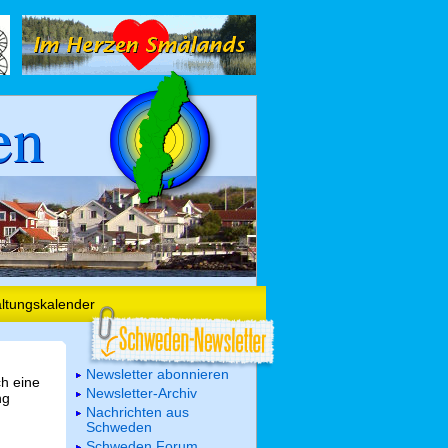
en
altungskalender
Newsletter abonnieren
ch eine
Newsletter-Archiv
ng
Nachrichten aus
Schweden
Schweden Forum