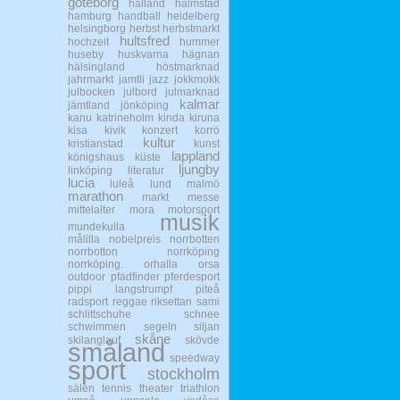
göteborg
halland
halmstad
hamburg
handball
heidelberg
helsingborg
herbst
herbstmarkt
hultsfred
hochzeit
hummer
huseby
huskvarna
hägnan
hälsingland
höstmarknad
jahrmarkt
jamtli
jazz
jokkmokk
julbocken
julbord
julmarknad
kalmar
jämtland
jönköping
kanu
katrineholm
kinda
kiruna
kisa
kivik
konzert
korrö
kultur
kristianstad
kunst
lappland
königshaus
küste
ljungby
linköping
literatur
lucia
luleå
lund
malmö
marathon
markt
messe
mittelalter
mora
motorsport
musik
mundekulla
målilla
nobelpreis
norrbotten
norrbotton
norrköping
norrköping.
orhalla
orsa
outdoor
pfadfinder
pferdesport
pippi langstrumpf
piteå
radsport
reggae
riksettan
sami
schlittschuhe
schnee
schwimmen
segeln
siljan
skåne
skilanglauf
skövde
småland
speedway
sport
stockholm
sälen
tennis
theater
triathlon