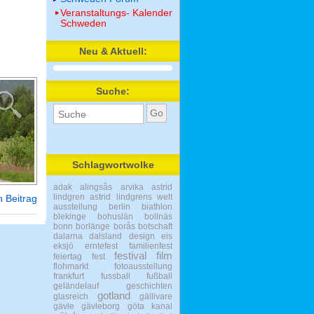
Veranstaltungs- Kalender
Schweden
Neu & Aktuell:
Suche:
Schlagwortwolke
adak
alingsås
arvika
astrid
lindgren
astrid lindgrens welt
 Beitrag
ausstellung
berlin
biathlon
blekinge
bohuslän
bollnäs
bonn
borlänge
borås
botschaft
dalarna
dalsland
design
eis
eksjö
erntefest
familienfest
festival
film
feiertag
fest
flohmarkt
fotoausstellung
frankfurt
fussball
fußball
geländelauf
geschichten
gotland
glasreich
gällivare
gävle
gävleborg
göta kanal