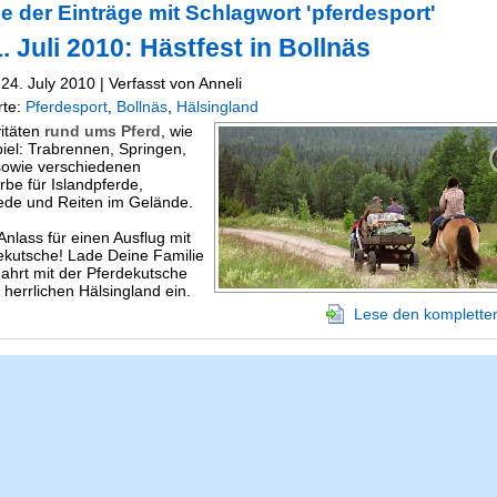
e der Einträge mit Schlagwort 'pferdesport'
. Juli 2010: Hästfest in Bollnäs
24. July 2010 | Verfasst von Anneli
rte:
Pferdesport
,
Bollnäs
,
Hälsingland
vitäten
rund ums Pferd
, wie
iel: Trabrennen, Springen,
sowie verschiedenen
be für Islandpferde,
de und Reiten im Gelände.
Anlass für einen Ausflug mit
ekutsche! Lade Deine Familie
Fahrt mit der Pferdekutsche
 herrlichen Hälsingland ein.
Lese den kompletten