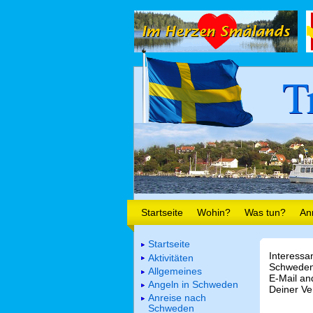
T
Startseite
Wohin?
Was tun?
An
Startseite
Interessa
Aktivitäten
Schweden.
Allgemeines
E-Mail a
Angeln in Schweden
Deiner Ve
Anreise nach
Schweden