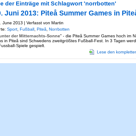
e der Einträge mit Schlagwort 'norrbotten'
0. Juni 2013: Piteå Summer Games in Pite
8. June 2013 | Verfasst von Martin
rte:
Sport
,
Fußball
,
Piteå
,
Norrbotten
unter der Mitternachts-Sonne
" - die Piteå Summer Games hoch im 
 in Piteå sind Schwedens zweitgrößtes Fußball-Fest. In 3 Tagen wer
ussball-Spiele gespielt.
Lese den kompletten