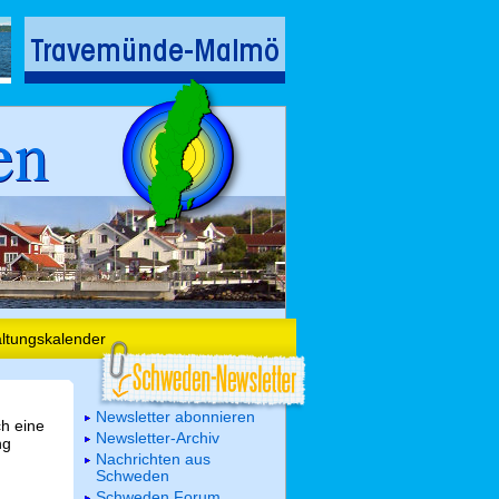
en
altungskalender
Newsletter abonnieren
ch eine
Newsletter-Archiv
ng
Nachrichten aus
Schweden
Schweden Forum