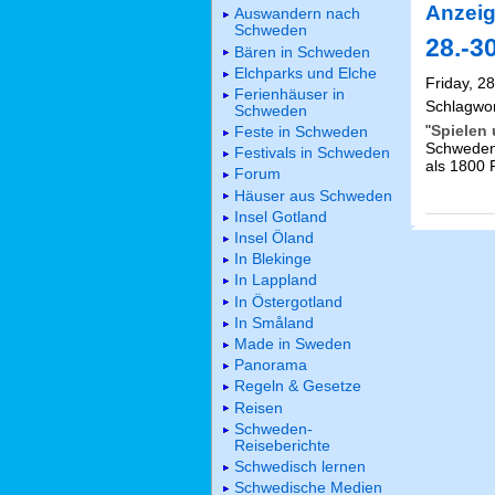
Anzeig
Auswandern nach
Schweden
28.-3
Bären in Schweden
Elchparks und Elche
Friday, 2
Ferienhäuser in
Schlagwo
Schweden
"
Spielen 
Feste in Schweden
Schwedens
Festivals in Schweden
als 1800 F
Forum
Häuser aus Schweden
Insel Gotland
Insel Öland
In Blekinge
In Lappland
In Östergotland
In Småland
Made in Sweden
Panorama
Regeln & Gesetze
Reisen
Schweden-
Reiseberichte
Schwedisch lernen
Schwedische Medien