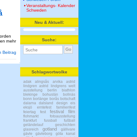
Veranstaltungs- Kalender
Schweden
å
Neu & Aktuell:
Norden
Suche:
den mehr
 Beitrag
Schlagwortwolke
adak
alingsås
arvika
astrid
lindgren
astrid lindgrens welt
ausstellung
berlin
biathlon
blekinge
bohuslän
bollnäs
bonn
borlänge
borås
botschaft
dalarna
dalsland
design
eis
eksjö
erntefest
familienfest
festival
film
feiertag
fest
flohmarkt
fotoausstellung
frankfurt
fussball
fußball
geländelauf
geschichten
gotland
glasreich
gällivare
gävle
gävleborg
göta kanal