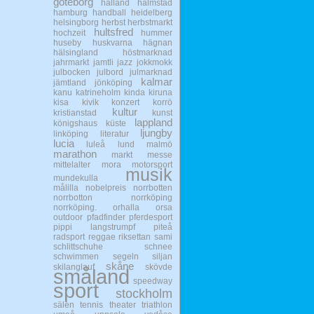
göteborg
halland
halmstad
hamburg
handball
heidelberg
helsingborg
herbst
herbstmarkt
hultsfred
hochzeit
hummer
huseby
huskvarna
hägnan
hälsingland
höstmarknad
jahrmarkt
jamtli
jazz
jokkmokk
julbocken
julbord
julmarknad
kalmar
jämtland
jönköping
kanu
katrineholm
kinda
kiruna
kisa
kivik
konzert
korrö
kultur
kristianstad
kunst
lappland
königshaus
küste
ljungby
linköping
literatur
lucia
luleå
lund
malmö
marathon
markt
messe
mittelalter
mora
motorsport
musik
mundekulla
målilla
nobelpreis
norrbotten
norrbotton
norrköping
norrköping.
orhalla
orsa
outdoor
pfadfinder
pferdesport
pippi langstrumpf
piteå
radsport
reggae
riksettan
sami
schlittschuhe
schnee
schwimmen
segeln
siljan
skåne
skilanglauf
skövde
småland
speedway
sport
stockholm
sälen
tennis
theater
triathlon