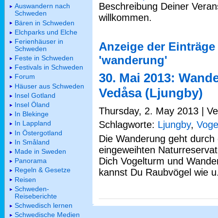
Beschreibung Deiner Verans
Auswandern nach
Schweden
willkommen.
Bären in Schweden
Elchparks und Elche
Ferienhäuser in
Anzeige der Einträge
Schweden
'wanderung'
Feste in Schweden
Festivals in Schweden
30. Mai 2013: Wand
Forum
Häuser aus Schweden
Vedåsa (Ljungby)
Insel Gotland
Insel Öland
Thursday, 2. May 2013 | Ver
In Blekinge
Schlagworte:
Ljungby
,
Voge
In Lappland
In Östergotland
Die Wanderung geht durch
In Småland
eingeweihten Naturreserva
Made in Sweden
Dich Vogelturm und Wander
Panorama
Regeln & Gesetze
kannst Du Raubvögel wie u.
Reisen
Schweden-
Reiseberichte
Schwedisch lernen
Schwedische Medien