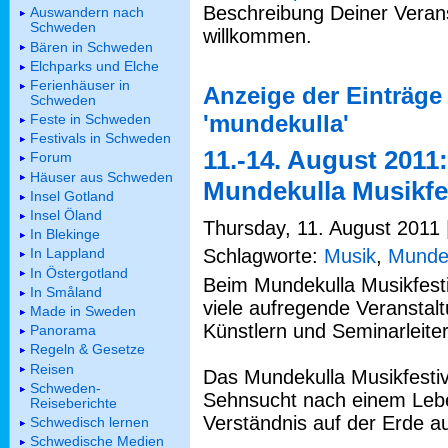
Beschreibung Deiner Verans
Auswandern nach
Schweden
willkommen.
Bären in Schweden
Elchparks und Elche
Ferienhäuser in
Anzeige der Einträge
Schweden
'mundekulla'
Feste in Schweden
Festivals in Schweden
11.-14. August 2011:
Forum
Häuser aus Schweden
Mundekulla Musikfe
Insel Gotland
Insel Öland
Thursday, 11. August 2011 
In Blekinge
Schlagworte:
Musik
,
Munde
In Lappland
In Östergotland
Beim Mundekulla Musikfesti
In Småland
viele aufregende Veranstal
Made in Sweden
Künstlern und Seminarleiter
Panorama
Regeln & Gesetze
Reisen
Das Mundekulla Musikfesti
Schweden-
Sehnsucht nach einem Lebe
Reiseberichte
Verständnis auf der Erde a
Schwedisch lernen
Schwedische Medien