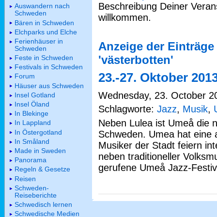
Beschreibung Deiner Verans
Auswandern nach
Schweden
willkommen.
Bären in Schweden
Elchparks und Elche
Ferienhäuser in
Anzeige der Einträge
Schweden
'västerbotten'
Feste in Schweden
Festivals in Schweden
23.-27. Oktober 201
Forum
Häuser aus Schweden
Wednesday, 23. October 20
Insel Gotland
Insel Öland
Schlagworte:
Jazz
,
Musik
,
In Blekinge
Neben Lulea ist Umeå die nö
In Lappland
In Östergotland
Schweden. Umea hat eine a
In Småland
Musiker der Stadt feiern int
Made in Sweden
neben traditioneller Volksm
Panorama
gerufene Umeå Jazz-Festiv
Regeln & Gesetze
Reisen
Schweden-
Reiseberichte
Schwedisch lernen
Schwedische Medien