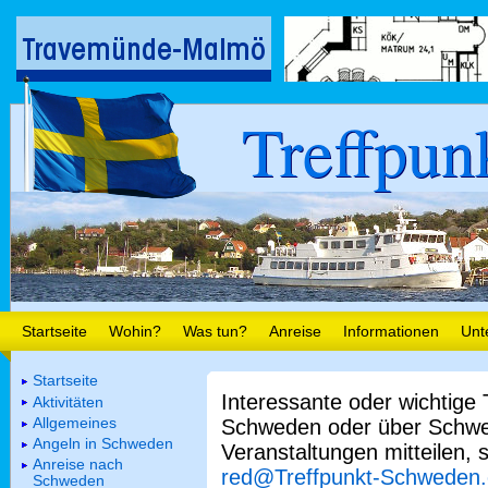
Treffpun
Startseite
Wohin?
Was tun?
Anreise
Informationen
Unt
Startseite
Interessante oder wichtige
Aktivitäten
Allgemeines
Schweden oder über Schwe
Angeln in Schweden
Veranstaltungen mitteilen, 
Anreise nach
red@Treffpunkt-Schweden
Schweden