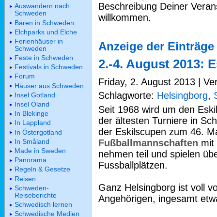
Beschreibung Deiner Verans
Auswandern nach
Schweden
willkommen.
Bären in Schweden
Elchparks und Elche
Ferienhäuser in
Anzeige der Einträge
Schweden
Feste in Schweden
2.-4. August 2013: 
Festivals in Schweden
Forum
Friday, 2. August 2013 | Ve
Häuser aus Schweden
Schlagworte:
Helsingborg
,
Insel Gotland
Insel Öland
Seit 1968 wird um den Eskil
In Blekinge
der ältesten Turniere in Sc
In Lappland
der Eskilscupen zum 46. Ma
In Östergotland
In Småland
Fußballmannschaften
mit 
Made in Sweden
nehmen teil und spielen übe
Panorama
Fussballplätzen.
Regeln & Gesetze
Reisen
Ganz Helsingborg ist voll v
Schweden-
Reiseberichte
Angehörigen, ingesamt et
Schwedisch lernen
Schwedische Medien