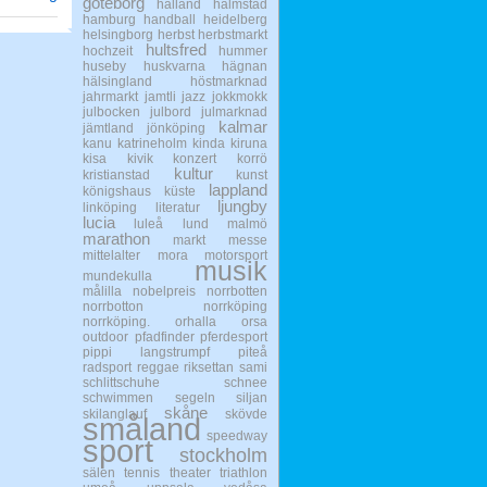
göteborg
halland
halmstad
hamburg
handball
heidelberg
helsingborg
herbst
herbstmarkt
hultsfred
hochzeit
hummer
huseby
huskvarna
hägnan
hälsingland
höstmarknad
jahrmarkt
jamtli
jazz
jokkmokk
julbocken
julbord
julmarknad
kalmar
jämtland
jönköping
kanu
katrineholm
kinda
kiruna
kisa
kivik
konzert
korrö
kultur
kristianstad
kunst
lappland
königshaus
küste
ljungby
linköping
literatur
lucia
luleå
lund
malmö
marathon
markt
messe
mittelalter
mora
motorsport
musik
mundekulla
målilla
nobelpreis
norrbotten
norrbotton
norrköping
norrköping.
orhalla
orsa
outdoor
pfadfinder
pferdesport
pippi langstrumpf
piteå
radsport
reggae
riksettan
sami
schlittschuhe
schnee
schwimmen
segeln
siljan
skåne
skilanglauf
skövde
småland
speedway
sport
stockholm
sälen
tennis
theater
triathlon