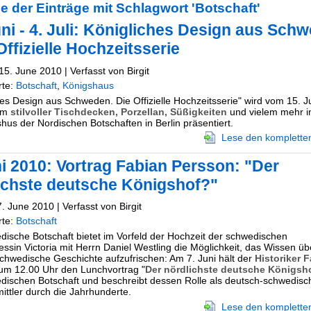
e der Einträge mit Schlagwort 'Botschaft'
uni - 4. Juli: Königliches Design aus Sch
Offizielle Hochzeitsserie
15. June 2010 | Verfasst von Birgit
rte:
Botschaft
,
Königshaus
hes Design aus Schweden. Die Offizielle Hochzeitsserie" wird vom 15. Ju
orm
stilvoller Tischdecken, Porzellan, Süßigkeiten
und vielem mehr i
shus der Nordischen Botschaften in Berlin präsentiert.
Lese den kompletten
ni 2010: Vortrag Fabian Persson: "Der
ichste deutsche Königshof?"
. June 2010 | Verfasst von Birgit
rte:
Botschaft
dische Botschaft bietet im Vorfeld der Hochzeit der schwedischen
essin Victoria mit Herrn Daniel Westling die Möglichkeit, das Wissen üb
chwedische Geschichte aufzufrischen: Am 7. Juni hält der
Historiker 
m 12.00 Uhr den Lunchvortrag "
Der nördlichste deutsche Königsh
dischen Botschaft und beschreibt dessen Rolle als deutsch-schwedis
ittler durch die Jahrhunderte.
Lese den kompletten