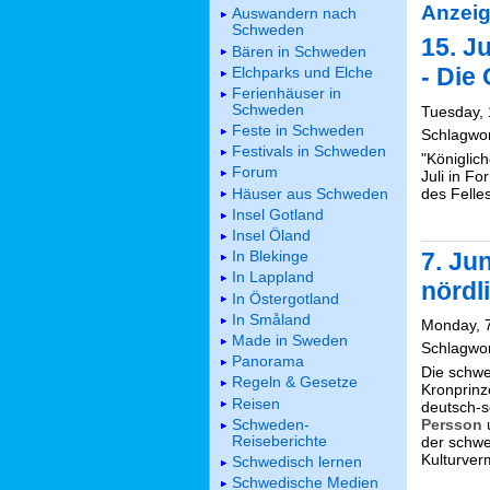
Anzeig
Auswandern nach
Schweden
15. J
Bären in Schweden
- Die 
Elchparks und Elche
Ferienhäuser in
Schweden
Tuesday, 
Feste in Schweden
Schlagwo
Festivals in Schweden
"Königlic
Forum
Juli in F
Häuser aus Schweden
des Felle
Insel Gotland
Insel Öland
7. Ju
In Blekinge
In Lappland
nördl
In Östergotland
In Småland
Monday, 7
Made in Sweden
Schlagwo
Panorama
Die schwe
Regeln & Gesetze
Kronprinz
Reisen
deutsch-s
Schweden-
Persson
u
Reiseberichte
der schwe
Kulturverm
Schwedisch lernen
Schwedische Medien