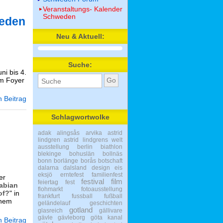
Veranstaltungs- Kalender
Schweden
weden
Neu & Aktuell:
Suche:
ni bis 4.
m Foyer
 Beitrag
Schlagwortwolke
adak
alingsås
arvika
astrid
lindgren
astrid lindgrens welt
ausstellung
berlin
biathlon
blekinge
bohuslän
bollnäs
bonn
borlänge
borås
botschaft
dalarna
dalsland
design
eis
eksjö
erntefest
familienfest
er
festival
film
feiertag
fest
Fabian
flohmarkt
fotoausstellung
of?
" in
frankfurt
fussball
fußball
chem
geländelauf
geschichten
gotland
glasreich
gällivare
gävle
gävleborg
göta kanal
 Beitrag