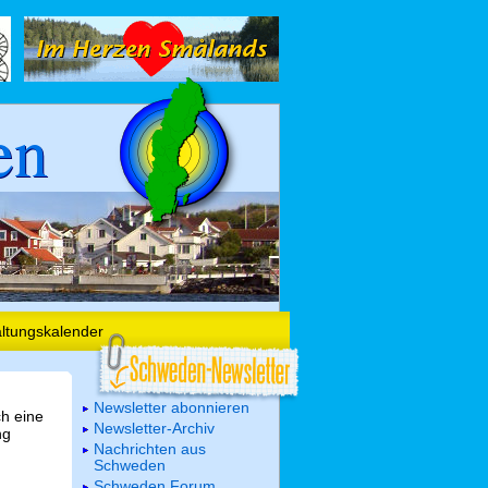
en
altungskalender
Newsletter abonnieren
ch eine
Newsletter-Archiv
ng
Nachrichten aus
Schweden
Schweden Forum