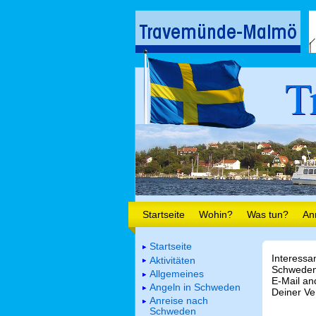
T
Startseite
Wohin?
Was tun?
An
Startseite
Interessa
Aktivitäten
Schweden.
Allgemeines
E-Mail a
Angeln in Schweden
Deiner Ve
Anreise nach
Schweden