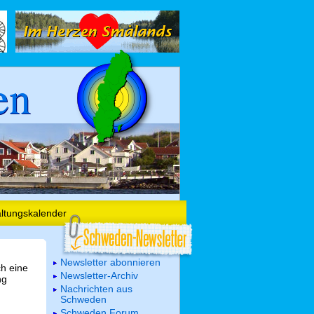
en
altungskalender
Newsletter abonnieren
ch eine
Newsletter-Archiv
ng
Nachrichten aus
Schweden
Schweden Forum