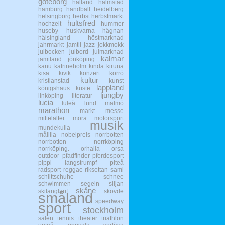
göteborg
halland
halmstad
hamburg
handball
heidelberg
helsingborg
herbst
herbstmarkt
hultsfred
hochzeit
hummer
huseby
huskvarna
hägnan
hälsingland
höstmarknad
jahrmarkt
jamtli
jazz
jokkmokk
julbocken
julbord
julmarknad
kalmar
jämtland
jönköping
kanu
katrineholm
kinda
kiruna
kisa
kivik
konzert
korrö
kultur
kristianstad
kunst
lappland
königshaus
küste
ljungby
linköping
literatur
lucia
luleå
lund
malmö
marathon
markt
messe
mittelalter
mora
motorsport
musik
mundekulla
målilla
nobelpreis
norrbotten
norrbotton
norrköping
norrköping.
orhalla
orsa
outdoor
pfadfinder
pferdesport
pippi langstrumpf
piteå
radsport
reggae
riksettan
sami
schlittschuhe
schnee
schwimmen
segeln
siljan
skåne
skilanglauf
skövde
småland
speedway
sport
stockholm
sälen
tennis
theater
triathlon