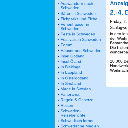
Anzeig
Auswandern nach
Schweden
2.-4.
Bären in Schweden
Elchparks und Elche
Friday, 2
Ferienhäuser in
Schlagwo
Schweden
in den let
Feste in Schweden
der Weihn
Festivals in Schweden
Bestandte
Forum
Die histo
Häuser aus Schweden
wunderba
Insel Gotland
20.000 Be
Insel Öland
Handwerks
In Blekinge
Weihnach
In Lappland
In Östergotland
In Småland
Made in Sweden
Panorama
Regeln & Gesetze
Reisen
Schweden-
Reiseberichte
Schwedisch lernen
Schwedische Medien