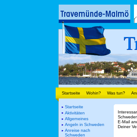
T
Startseite
Wohin?
Was tun?
An
Startseite
Interessa
Aktivitäten
Schweden.
Allgemeines
E-Mail a
Angeln in Schweden
Deiner Ve
Anreise nach
Schweden