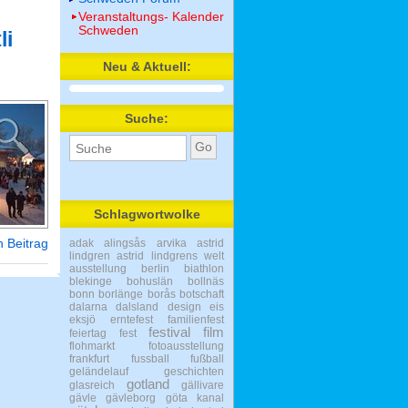
Veranstaltungs- Kalender
Schweden
li
Neu & Aktuell:
Suche:
Schlagwortwolke
 Beitrag
adak
alingsås
arvika
astrid
lindgren
astrid lindgrens welt
ausstellung
berlin
biathlon
blekinge
bohuslän
bollnäs
bonn
borlänge
borås
botschaft
dalarna
dalsland
design
eis
eksjö
erntefest
familienfest
festival
film
feiertag
fest
flohmarkt
fotoausstellung
frankfurt
fussball
fußball
geländelauf
geschichten
gotland
glasreich
gällivare
gävle
gävleborg
göta kanal