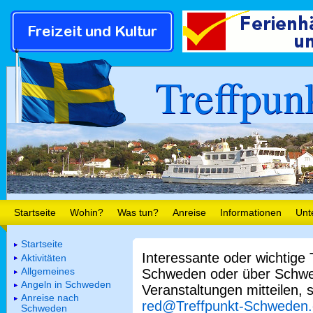
Treffpun
Startseite
Wohin?
Was tun?
Anreise
Informationen
Unt
Startseite
Interessante oder wichtige
Aktivitäten
Allgemeines
Schweden oder über Schwe
Angeln in Schweden
Veranstaltungen mitteilen, 
Anreise nach
red@Treffpunkt-Schweden
Schweden