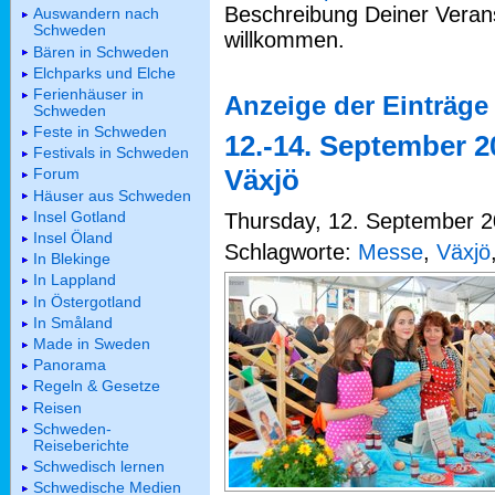
Beschreibung Deiner Verans
Auswandern nach
Schweden
willkommen.
Bären in Schweden
Elchparks und Elche
Ferienhäuser in
Anzeige der Einträge
Schweden
Feste in Schweden
12.-14. September 2
Festivals in Schweden
Växjö
Forum
Häuser aus Schweden
Insel Gotland
Thursday, 12. September 2
Insel Öland
Schlagworte:
Messe
,
Växjö
In Blekinge
In Lappland
In Östergotland
In Småland
Made in Sweden
Panorama
Regeln & Gesetze
Reisen
Schweden-
Reiseberichte
Schwedisch lernen
Schwedische Medien